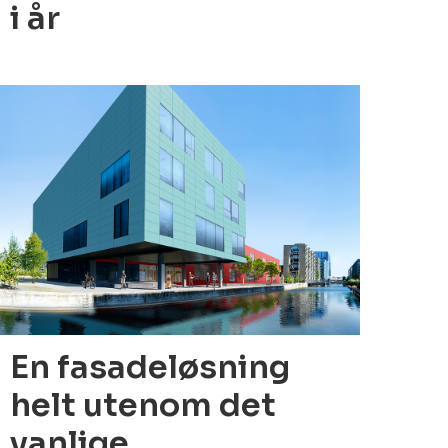
i år
04.02.2022
En fasadeløsning
helt utenom det
vanlige