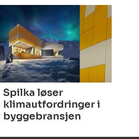
6.10.2021
Spilka løser
klimautfordringer i
byggebransjen